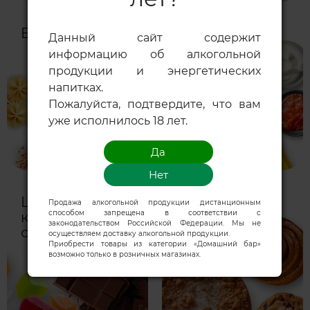
Бакалея
Масло, соусы,
Данный сайт содержит
специи
информацию об алкогольной
продукции и энергетических
напитках.
Пожалуйста, подтвердите, что вам
уже исполнилось 18 лет.
Шоколад,
Кондитерские
Продажа алкогольной продукции дистанционным
способом запрещена в соответствии с
конфеты,
изделия и
законодательством Российской Федерации. Мы не
сладости
выпечка
осуществляем доставку алкогольной продукции.
Приобрести товары из категории «Домашний бар»
возможно только в розничных магазинах.