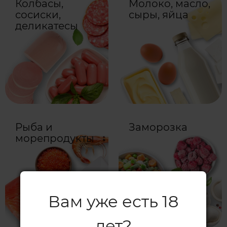
Колбасы,
Молоко, масло,
сосиски,
сыры, яйца
деликатесы
Рыба и
Заморозка
морепродукты
Вам уже есть 18
лет?